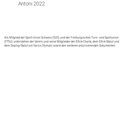
Antoni 2022
Als Mitglied der Sport-Union Schweiz (SUS) und der Freiburgischen Turn- und Sportunion
(FTSU) unterstehen der Verein und seine Mitglieder der Ethik-Charta, dem Ethik-Statut und
dem Doping-Statut von Swiss Olympic sowie den weiteren präzisierenden Dokumenten.