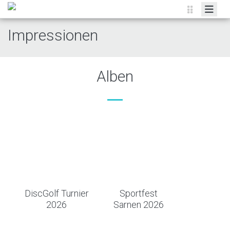
HOME
Impressionen
ORGANISATION
ERWACHSENE
Alben
JUGEND
IMPRESSIONEN
PLAUSCHWETTKAMPF
KALENDER
KONTAKT
DiscGolf Turnier
Sportfest
2026
Sarnen 2026